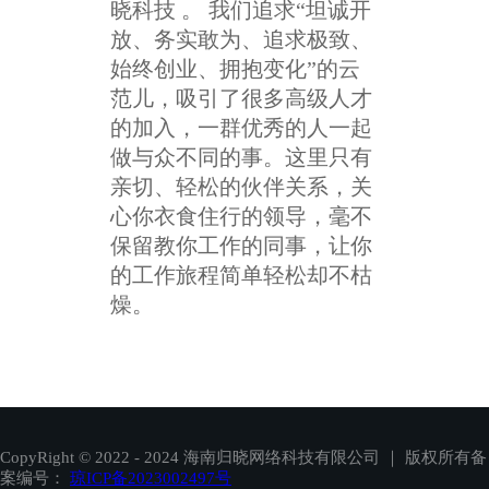
晓科技 。 我们追求“坦诚开
放、务实敢为、追求极致、
始终创业、拥抱变化”的云
范儿，吸引了很多高级人才
的加入，一群优秀的人一起
做与众不同的事。这里只有
亲切、轻松的伙伴关系，关
心你衣食住行的领导，毫不
保留教你工作的同事，让你
的工作旅程简单轻松却不枯
燥。
CopyRight © 2022 - 2024 海南归晓网络科技有限公司
｜
版权所有备
案编号：
琼ICP备2023002497号